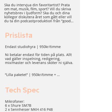
Ska du intervjua din favoritartist? Prata 
om mat, musik, film, sport? Vill du skriva 
nyhetsbrev i ljudform? Ska du och dina 
kollegor diskutera året som gått eller vill 
du ta din podcastproduktion från ”good” 
till ”great”? Poddar har aldrig varit så 
populära som nu. Den ultimata 
medieformen och underhållning för att 
Prislista
nå ut med din information och ditt 
budskap till miljontals lyssnare.

Endast studiohyra | 950kr/timme

Vi har producerat podcasts i över 10 år, 
Ni betalar endast för tiden på plats. Allt 
med ett par priser i bagaget till och med. 
vad gäller inspelning, redigering, 
I våra studios producerar du enkelt allt 
mix/master och leverans sköter ni själva.

från ett oskriptat samtal mellan två 
personer till en fullproduktion med video, 
ljud och musikinramning – hos Bartos 
”Lilla paketet” | 950kr/timme + 
finns alla möjligheter. Vi hjälper dig med 
1200kr/inspelad timme

allt - från konceptidé och planering, 
inramning och paketering till inspelning, 
Studiohyra + mix/master

Tech Spec
redigering, produktion och leverans.

Ni betalar för studiotid samt att vi gör din 
inspelning färdig för leverans, utan 
Kan du inte komma till oss? Då kommer vi 
Mikrofoner:

redigering.

till dig! Vår utrustning är 100% portabel, 
6 x Shure SM7B

så du kan podda med högsta kvalité vart 
2 x Sennheiser MKH 416 P48
