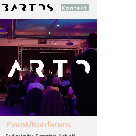
Kontakt
Event/Konferens
Frukostmöte. Firmafest. Kick-off.