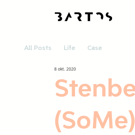
All Posts
Life
Case
8 okt. 2020
Stenbe
(SoMe