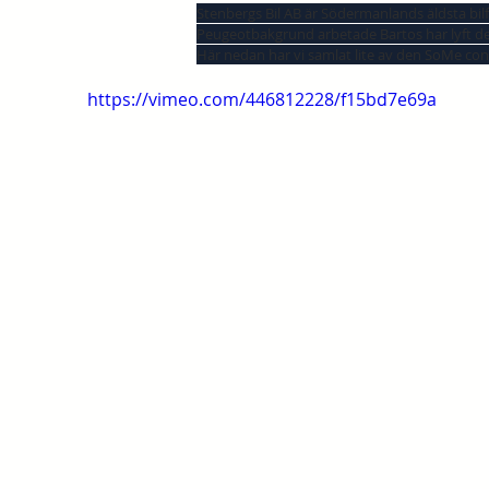
Stenbergs Bil AB är Södermanlands äldsta bil
Peugeotbakgrund arbetade Bartos har lyft de
Här nedan har vi samlat lite av den SoMe co
https://vimeo.com/446812228/f15bd7e69a
watch our showreel