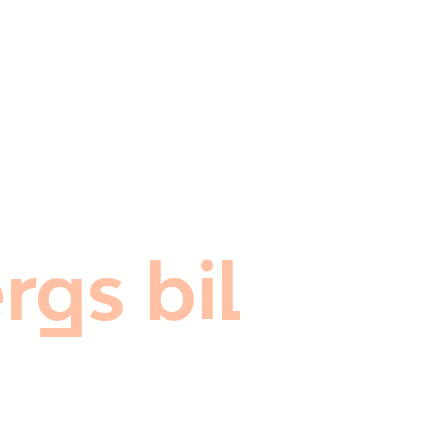
rgs bil
)