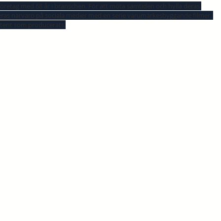
företag med 68 år i branschen. För att möta samtiden och hylla deras 
ras närvaro på sociala medier med en serie varumärkesbyggande filmer. 
ntent som producerats.