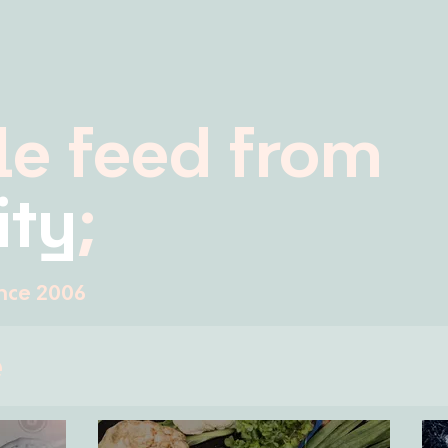
e feed from
ity
;
nce 2006
e