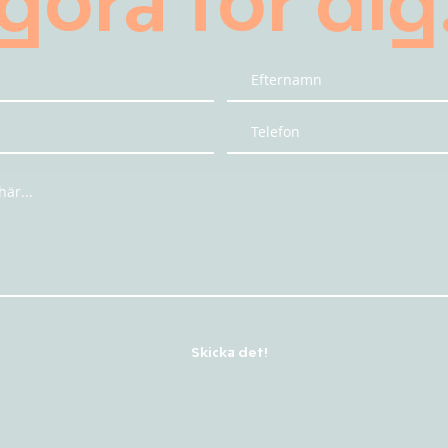
göra för dig
Skicka det!