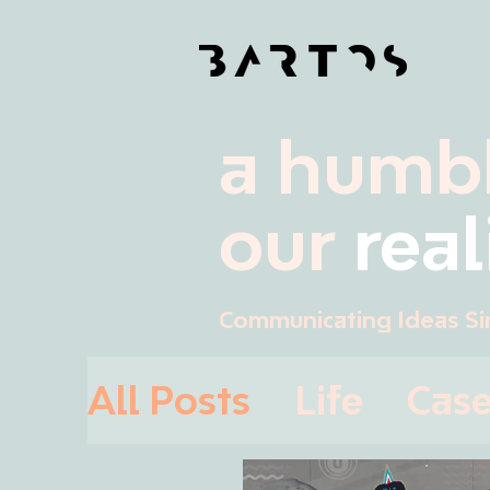
a humbl
our
real
Communicating Ideas Si
All Posts
Life
Cas