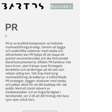
Kontakt
PR
F
PR är en kraftfull komponent i en holistisk
marknadsföringsstrategi. Genom att bygga
och underhålla relationer med media och
allmänheten kan PR hjälpa till att skapa ett
positivt varumärkesrykte och öka förtroendet
bland konsumenterna. Effektiv PR hanterar inte
bara kriser, utan främjar även företagets
berättelse och värderingar på ett sätt som
reklam aldrig kan. Tätt ihop med övrig
marknadsföring skräddarsyr vi målinriktade
PR-strategier, bygger relationer med media
och jobbar aktivt för att ditt budskap når rätt
publik. Med ett starkt nätverk av
mediekontakter och en fingerfärdighet i
berättandet, ser vi till att ditt företag inte bara
syns utan också hörs.