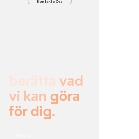
Kontakta Oss
berätta
vad
vi kan
göra
för dig
.